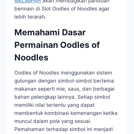
MELIMPAH
akan membagikan panduan
bermain di Slot Oodles of Noodles agar
lebih terarah.
Memahami Dasar
Permainan Oodles of
Noodles
Oodles of Noodles menggunakan sistem
gulungan dengan simbol-simbol bertema
makanan seperti mie, saus, dan berbagai
bahan pelengkap lainnya. Setiap simbol
memiliki nilai tertentu yang dapat
membentuk kombinasi kemenangan ketika
muncul dalam pola yang sesuai.
Pemahaman terhadap simbol ini menjadi