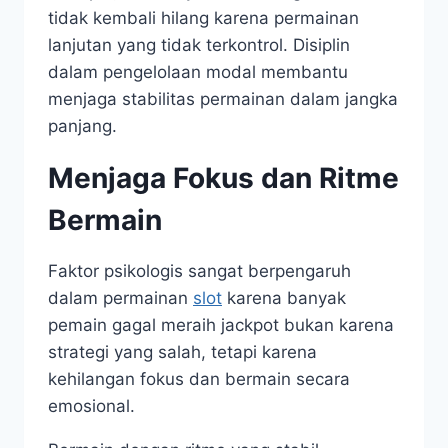
tidak kembali hilang karena permainan
lanjutan yang tidak terkontrol. Disiplin
dalam pengelolaan modal membantu
menjaga stabilitas permainan dalam jangka
panjang.
Menjaga Fokus dan Ritme
Bermain
Faktor psikologis sangat berpengaruh
dalam permainan
slot
karena banyak
pemain gagal meraih jackpot bukan karena
strategi yang salah, tetapi karena
kehilangan fokus dan bermain secara
emosional.