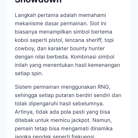
Langkah pertama adalah memahami
mekanisme dasar permainan. Slot ini
biasanya menampilkan simbol bertema
koboi seperti pistol, lencana sheriff, topi
cowboy, dan karakter bounty hunter
dengan nilai berbeda. Kombinasi simbol
inilah yang menentukan hasil kemenangan
setiap spin.
Sistem permainan menggunakan RNG,
sehingga setiap putaran berdiri sendiri dan
tidak dipengaruhi hasil sebelumnya.
Artinya, tidak ada pola pasti yang bisa
ditebak untuk memicu jackpot. Namun,
pemain tetap bisa mengamati dinamika
jangka pendek seperti frekuensi