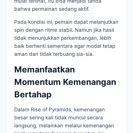
mulai terlihat, itu bisa menjadi tanda
bahwa permainan sedang aktif.
Pada kondisi ini, pemain dapat melanjutkan
spin dengan ritme stabil. Namun jika hasil
tidak menunjukkan perkembangan, lebih
baik berhenti sementara agar modal tetap
aman dan tidak terbuang sia-sia.
Memanfaatkan
Momentum Kemenangan
Bertahap
Dalam Rise of Pyramids, kemenangan
besar sering kali tidak muncul secara
langsung, melainkan melalui kemenangan