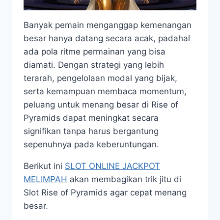
Banyak pemain menganggap kemenangan
besar hanya datang secara acak, padahal
ada pola ritme permainan yang bisa
diamati. Dengan strategi yang lebih
terarah, pengelolaan modal yang bijak,
serta kemampuan membaca momentum,
peluang untuk menang besar di Rise of
Pyramids dapat meningkat secara
signifikan tanpa harus bergantung
sepenuhnya pada keberuntungan.
Berikut ini
SLOT ONLINE JACKPOT
MELIMPAH
akan membagikan trik jitu di
Slot Rise of Pyramids agar cepat menang
besar.