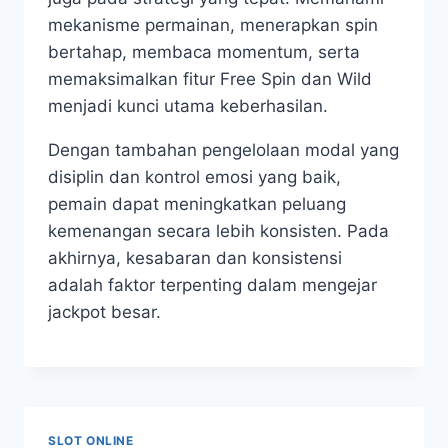
mekanisme permainan, menerapkan spin
bertahap, membaca momentum, serta
memaksimalkan fitur Free Spin dan Wild
menjadi kunci utama keberhasilan.
Dengan tambahan pengelolaan modal yang
disiplin dan kontrol emosi yang baik,
pemain dapat meningkatkan peluang
kemenangan secara lebih konsisten. Pada
akhirnya, kesabaran dan konsistensi
adalah faktor terpenting dalam mengejar
jackpot besar.
SLOT ONLINE