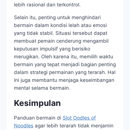
lebih rasional dan terkontrol.
Selain itu, penting untuk menghindari
bermain dalam kondisi lelah atau emosi
yang tidak stabil. Situasi tersebut dapat
membuat pemain cenderung mengambil
keputusan impulsif yang berisiko
merugikan. Oleh karena itu, memilih waktu
bermain yang tepat menjadi bagian penting
dalam strategi permainan yang terarah. Hal
ini juga membantu menjaga keseimbangan
mental selama bermain.
Kesimpulan
Panduan bermain di
Slot Oodles of
Noodles
agar lebih terarah tidak menjamin