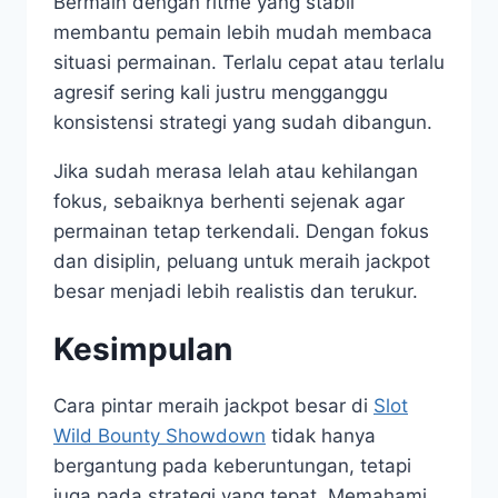
Bermain dengan ritme yang stabil
membantu pemain lebih mudah membaca
situasi permainan. Terlalu cepat atau terlalu
agresif sering kali justru mengganggu
konsistensi strategi yang sudah dibangun.
Jika sudah merasa lelah atau kehilangan
fokus, sebaiknya berhenti sejenak agar
permainan tetap terkendali. Dengan fokus
dan disiplin, peluang untuk meraih jackpot
besar menjadi lebih realistis dan terukur.
Kesimpulan
Cara pintar meraih jackpot besar di
Slot
Wild Bounty Showdown
tidak hanya
bergantung pada keberuntungan, tetapi
juga pada strategi yang tepat. Memahami