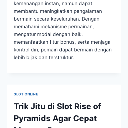
kemenangan instan, namun dapat
membantu meningkatkan pengalaman
bermain secara keseluruhan. Dengan
memahami mekanisme permainan,
mengatur modal dengan baik,
memanfaatkan fitur bonus, serta menjaga
kontrol diri, pemain dapat bermain dengan
lebih bijak dan terstruktur.
SLOT ONLINE
Trik Jitu di Slot Rise of
Pyramids Agar Cepat