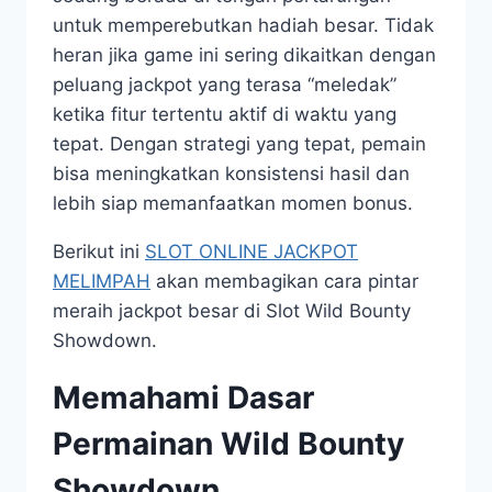
untuk memperebutkan hadiah besar. Tidak
heran jika game ini sering dikaitkan dengan
peluang jackpot yang terasa “meledak”
ketika fitur tertentu aktif di waktu yang
tepat. Dengan strategi yang tepat, pemain
bisa meningkatkan konsistensi hasil dan
lebih siap memanfaatkan momen bonus.
Berikut ini
SLOT ONLINE JACKPOT
MELIMPAH
akan membagikan cara pintar
meraih jackpot besar di Slot Wild Bounty
Showdown.
Memahami Dasar
Permainan Wild Bounty
Showdown