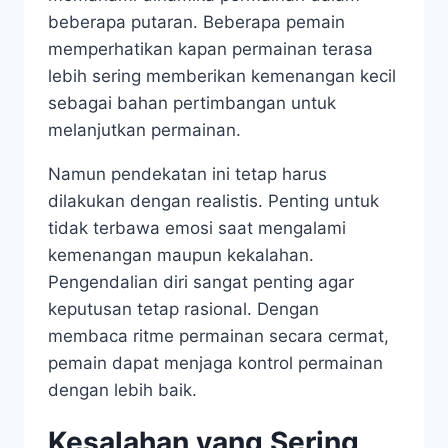
beberapa putaran. Beberapa pemain
memperhatikan kapan permainan terasa
lebih sering memberikan kemenangan kecil
sebagai bahan pertimbangan untuk
melanjutkan permainan.
Namun pendekatan ini tetap harus
dilakukan dengan realistis. Penting untuk
tidak terbawa emosi saat mengalami
kemenangan maupun kekalahan.
Pengendalian diri sangat penting agar
keputusan tetap rasional. Dengan
membaca ritme permainan secara cermat,
pemain dapat menjaga kontrol permainan
dengan lebih baik.
Kesalahan yang Sering