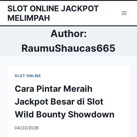
Skip
SLOT ONLINE JACKPOT
to
MELIMPAH
content
Author:
RaumuShaucas665
SLOT ONLINE
Cara Pintar Meraih
Jackpot Besar di Slot
Wild Bounty Showdown
04/23/2026