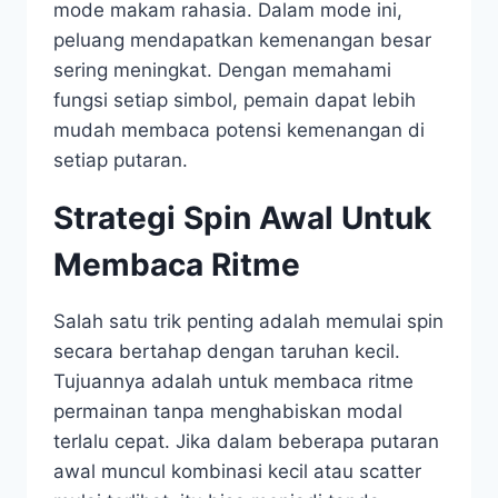
mode makam rahasia. Dalam mode ini,
peluang mendapatkan kemenangan besar
sering meningkat. Dengan memahami
fungsi setiap simbol, pemain dapat lebih
mudah membaca potensi kemenangan di
setiap putaran.
Strategi Spin Awal Untuk
Membaca Ritme
Salah satu trik penting adalah memulai spin
secara bertahap dengan taruhan kecil.
Tujuannya adalah untuk membaca ritme
permainan tanpa menghabiskan modal
terlalu cepat. Jika dalam beberapa putaran
awal muncul kombinasi kecil atau scatter